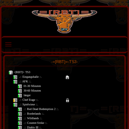
-=[RBT]=-TS3-