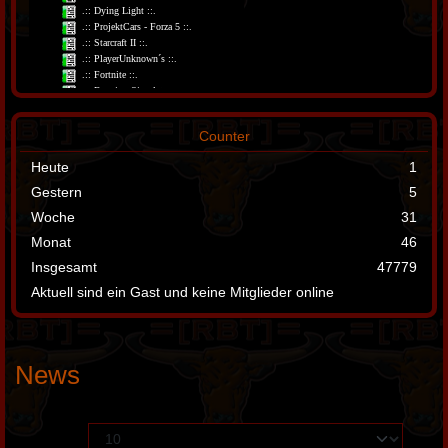
Counter
Heute
1
Gestern
5
Woche
31
Monat
46
Insgesamt
47779
Aktuell sind ein Gast und keine Mitglieder online
News
Anzeige #